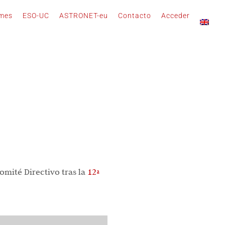
rmes
ESO-UC
ASTRONET-eu
Contacto
Acceder
omité Directivo tras la
12ª