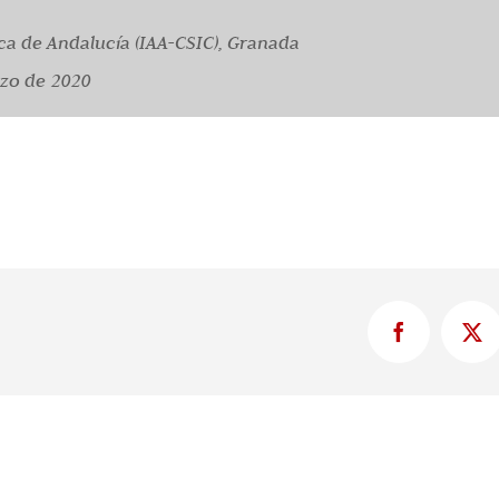
sica de Andalucía (IAA-CSIC), Granada
zo de 2020
Facebook
X