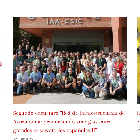
Segundo encuentro “Red de Infraestructuras de
P
Astronomía: promoviendo sinergias entre
c
grandes observatorios españoles II”
2
13 junio 2025