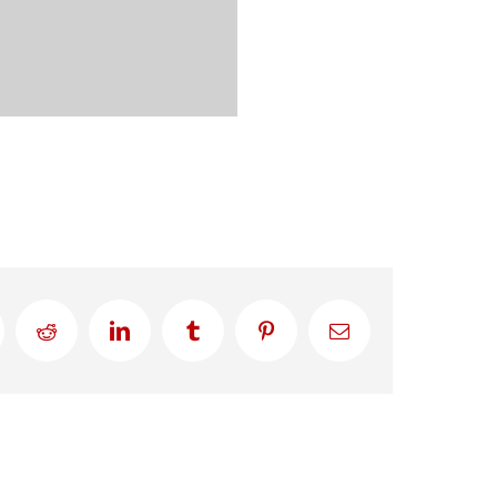
Reddit
LinkedIn
Tumblr
Pinterest
Correo
electrónico