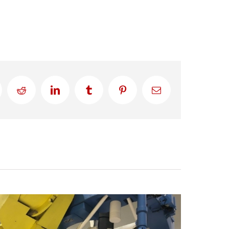
Reddit
LinkedIn
Tumblr
Pinterest
Correo
electrónico