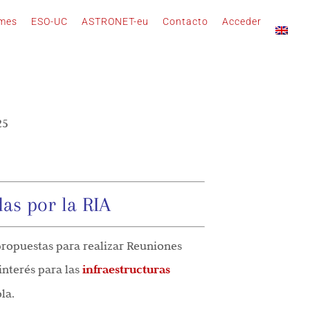
rmes
ESO-UC
ASTRONET-eu
Contacto
Acceder
25
as por la RIA
propuestas para realizar Reuniones
interés para las
infraestructuras
la.