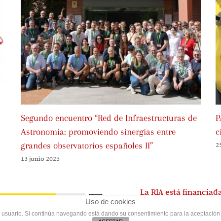
Segundo encuentro “Red de Infraestructuras de
P
Astronomía: promoviendo sinergias entre
c
grandes observatorios españoles II”
2
13 junio 2025
La RIA está financiad
Uso de cookies
 de usuario. Si continúa navegando está dando su consentimiento para la aceptació