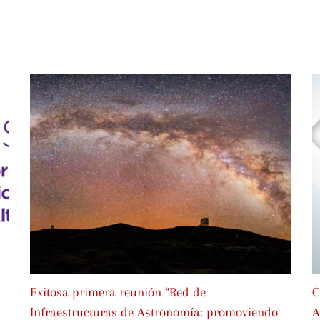
Exitosa primera reunión “Red de
C
Infraestructuras de Astronomía: promoviendo
A