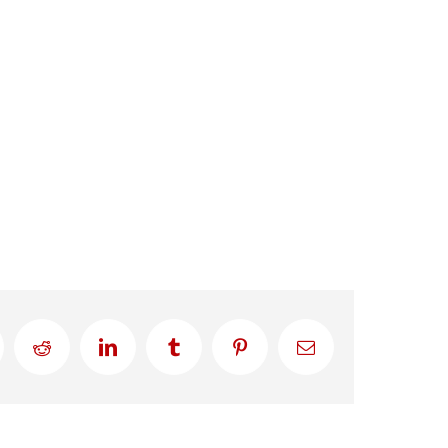
Reddit
LinkedIn
Tumblr
Pinterest
Correo
electrónico