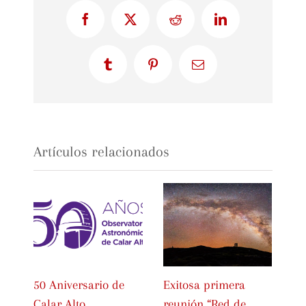
Facebook
X
Reddit
LinkedIn
Tumblr
Pinterest
Correo
electrónico
Artículos relacionados
50 Aniversario de
Exitosa primera
Ce
Calar Alto
reunión “Red de
In