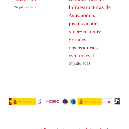
Infraestructuras de
IC
26 julio 2023
Astronomía:
Es
promoviendo
01 
sinergias entre
grandes
observatorios
españoles. I.”
07 julio 2023