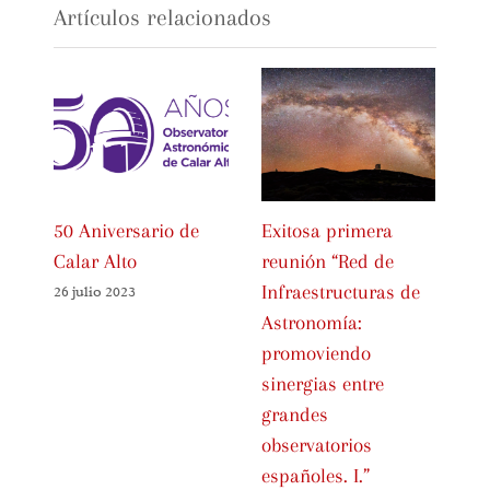
Artículos relacionados
50 Aniversario de
Exitosa primera
Ce
Calar Alto
reunión “Red de
In
Infraestructuras de
IC
26 julio 2023
Astronomía:
Es
promoviendo
01 
sinergias entre
grandes
observatorios
españoles. I.”