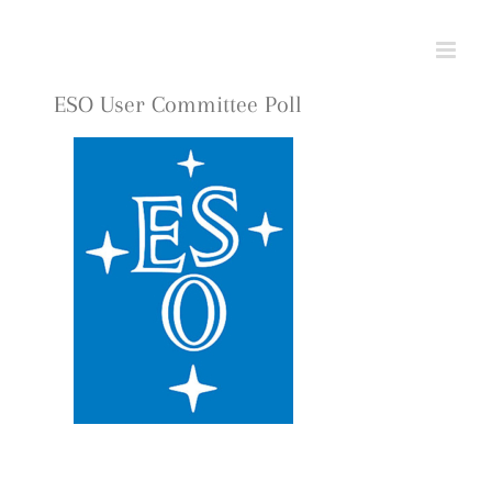
Saltar
al
contenido
ESO User Committee Poll