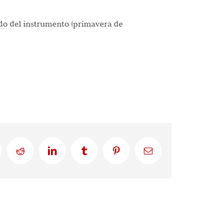
ado del instrumento (primavera de
Reddit
LinkedIn
Tumblr
Pinterest
Correo
electrónico