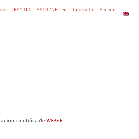
rmes
ESO-UC
ASTRONET-eu
Contacto
Acceder
cación científica de
WEAVE
.