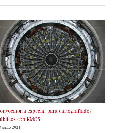
onvocatoria especial para cartografiados
Reunione
úblicos con KMOS
RIA
8 junio 2024
27 junio 2