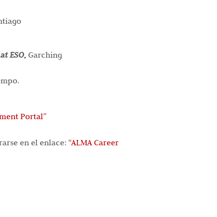
ntiago
 at ESO,
Garching
iempo.
ment Portal”
arse en el enlace:
“ALMA Career