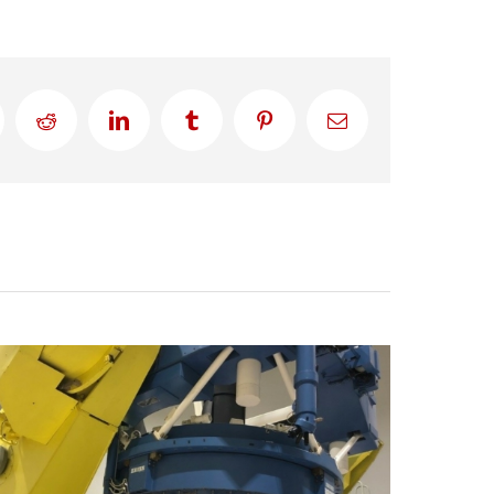
Reddit
LinkedIn
Tumblr
Pinterest
Correo
electrónico