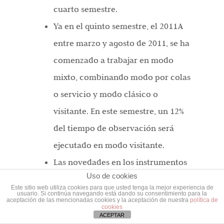
cuarto semestre.
Ya en el quinto semestre, el 2011A
entre marzo y agosto de 2011, se ha
comenzado a trabajar en modo
mixto, combinando modo por colas
o servicio y modo clásico o
visitante. En este semestre, un 12%
del tiempo de observación será
ejecutado en modo visitante.
Las novedades en los instrumentos
Uso de cookies
se centran en la puesta en marcha,
Este sitio web utiliza cookies para que usted tenga la mejor experiencia de
usuario. Si continúa navegando está dando su consentimiento para la
hace ya unos meses, de los modos
aceptación de las mencionadas cookies y la aceptación de nuestra
política de
cookies
de más alta resolución espectral de
ACEPTAR