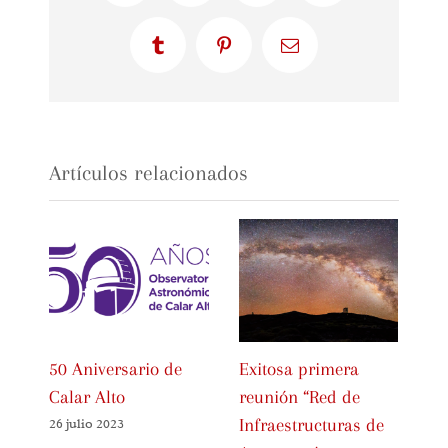
Tumblr
Pinterest
Correo
electrónico
Artículos relacionados
50 Aniversario de
Exitosa primera
Ce
Calar Alto
reunión “Red de
In
Infraestructuras de
IC
26 julio 2023