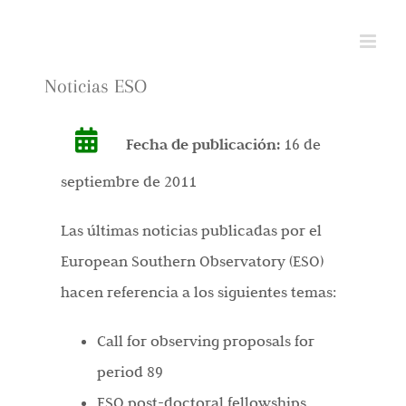
Saltar
al
contenido
Noticias ESO
Fecha de publicación:
16 de
septiembre de 2011
Las últimas noticias publicadas por el
European Southern Observatory (ESO)
hacen referencia a los siguientes temas:
Call for observing proposals for
period 89
ESO post-doctoral fellowships