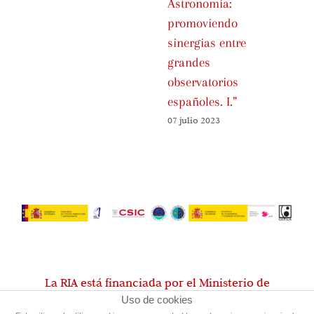
Astronomía:
Es
promoviendo
01 
sinergias entre
grandes
observatorios
españoles. I.”
07 julio 2023
La RIA está financiada por el Ministerio de
Uso de cookies
Ciencia, Innovación y Universidades