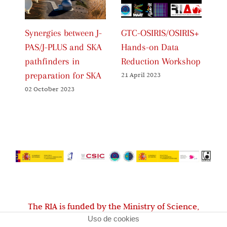
Synergies between J-
GTC-OSIRIS/OSIRIS+
7t
PAS/J-PLUS and SKA
Hands-on Data
Me
pathfinders in
Reduction Workshop
Sc
preparation for SKA
Ex
21 April 2023
So
02 October 2023
(C
27
The RIA is funded by the Ministry of Science,
Uso de cookies
Innovation and Universities