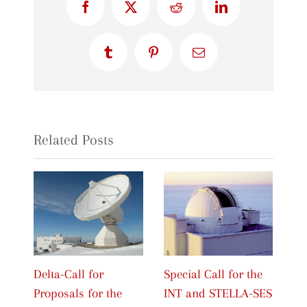
Facebook
X
Reddit
LinkedIn
Tumblr
Pinterest
Email
Related Posts
Delta-Call for
Special Call for the
Up
Proposals for the
INT and STELLA-SES
op