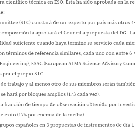
ra científico técnica en ESO. Ésta ha sido aprobada en la 
e:
mittee (STC) constará de un experto por país más otros 4
omposición la aprobará el Council a propuesta del DG. La
lidad suficiente cuando haya termine su servicio cada mie
on términos de referencia similares, cada uno con entre 6-
 Engineering), ESAC (European ALMA Science Advisory Commi
s por el propio STC.
 de trabajo y al menos otro de sus miembros serán tambié
e hará por bloques amplios (1/3 cada vez).
 la fracción de tiempo de observación obtenido por Investi
de éxito (17% por encima de la media).
y grupos españoles en 3 propuestas de instrumentos de día 