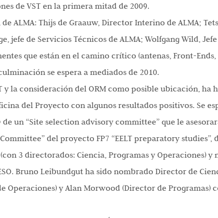
nes de VST en la primera mitad de 2009.
 de ALMA: Thijs de Graauw, Director Interino de ALMA; Te
e, jefe de Servicios Técnicos de ALMA; Wolfgang Wild, Jef
ntes que están en el camino crítico (antenas, Front-Ends, 
a culminación se espera a mediados de 2010.
ELT y la consideración del ORM como posible ubicación, ha 
ficina del Proyecto con algunos resultados positivos. Se 
O de un “Site selection advisory committee” que le asesora
g Committee” del proyecto FP7 “EELT preparatory studies”, 
 (con 3 directorados: Ciencia, Programas y Operaciones) 
n ESO. Bruno Leibundgut ha sido nombrado Director de Cienc
 de Operaciones) y Alan Morwood (Director de Programas) c