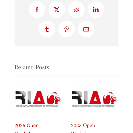
Facebook
X
Reddit
LinkedIn
Tumblr
Pinterest
Email
Related Posts
2026 Open
2025 Open
20