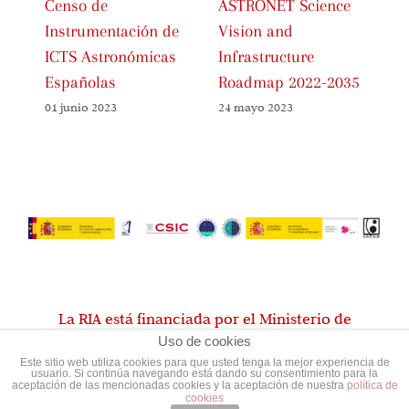
Censo de
ASTRONET Science
“P
Instrumentación de
Vision and
de
ICTS Astronómicas
Infrastructure
ge
Españolas
Roadmap 2022-2035
co
Re
01 junio 2023
24 mayo 2023
In
As
09 
La RIA está financiada por el Ministerio de
Uso de cookies
Ciencia, Innovación y Universidades
Este sitio web utiliza cookies para que usted tenga la mejor experiencia de
usuario. Si continúa navegando está dando su consentimiento para la
aceptación de las mencionadas cookies y la aceptación de nuestra
política de
cookies