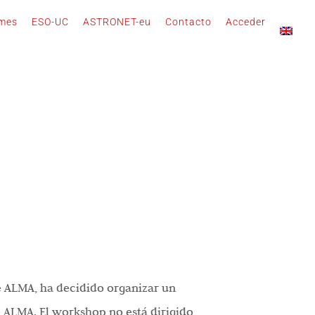
rmes
ESO-UC
ASTRONET-eu
Contacto
Acceder
de ALMA, ha decidido organizar un
e ALMA. El workshop no está dirigido