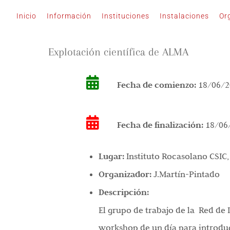
Saltar
Inicio
Información
Instituciones
Instalaciones
Or
al
contenido
Explotación científica de ALMA
Fecha de comienzo:
18/06/2
Fecha de finalización:
18/06
Lugar:
Instituto Rocasolano CSIC
Organizador:
J.Martín-Pintado
Descripción:
El grupo de trabajo de la Red de 
workshop de un día para introduc