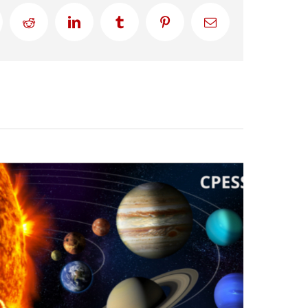
Reddit
LinkedIn
Tumblr
Pinterest
Correo
electrónico