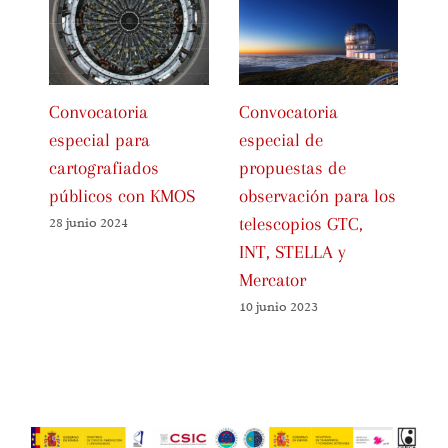
Convocatoria
Convocatoria
Co
especial para
especial de
es
cartografiados
propuestas de
pr
públicos con KMOS
observación para los
ob
telescopios GTC,
te
28 junio 2024
INT, STELLA y
M
Mercator
ST
10 junio 2023
05 