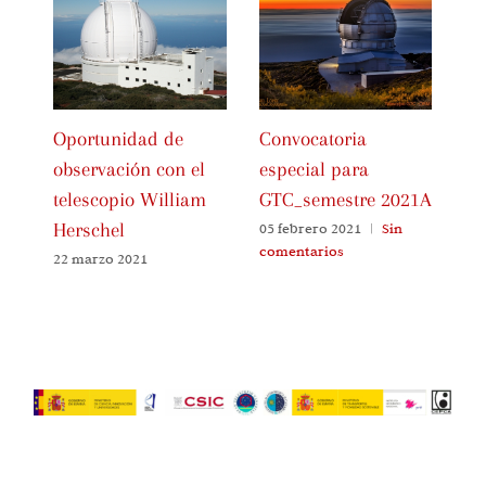
Oportunidad de
Convocatoria
Pr
observación con el
especial para
ob
telescopio William
GTC_semestre 2021A
te
Herschel
Al
05 febrero 2021
|
Sin
comentarios
22 marzo 2021
06
co