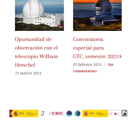
Oportunidad de
Convocatoria
Pr
observación con el
especial para
ob
telescopio William
GTC_semestre 2021A
te
Herschel
Al
05 febrero 2021
|
Sin
comentarios
22 marzo 2021
06
co