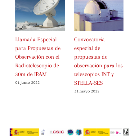
Llamada Especial
Convocatoria
Nu
para Propuestas de
especial de
so
Observación con el
propuestas de
Op
Radiotelescopio de
observación para los
ob
30m de IRAM
telescopios INT y
W
STELLA-SES
01 junio 2022
25
31 mayo 2022