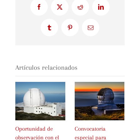
Facebook
X
Reddit
LinkedIn
Tumblr
Pinterest
Correo
electrónico
Artículos relacionados
Oportunidad de
Convocatoria
Pr
observación con el
especial para
ob