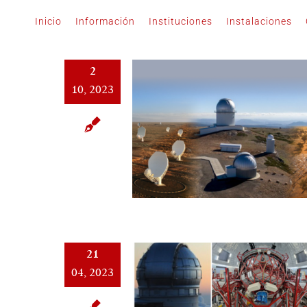
Saltar
Inicio
Información
Instituciones
Instalaciones
al
contenido
2
10, 2023
21
04, 2023